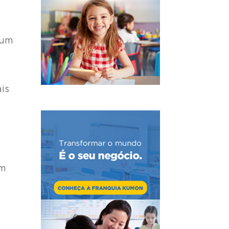
 um
is
em