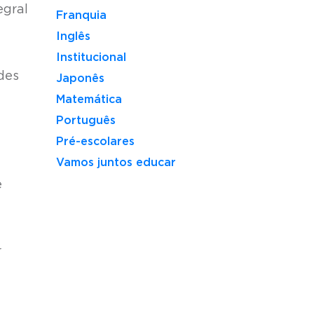
egral
Franquia
Inglês
Institucional
des
Japonês
Matemática
Português
Pré-escolares
Vamos juntos educar
e
r