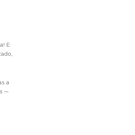
a! E
zado,
as a
as —