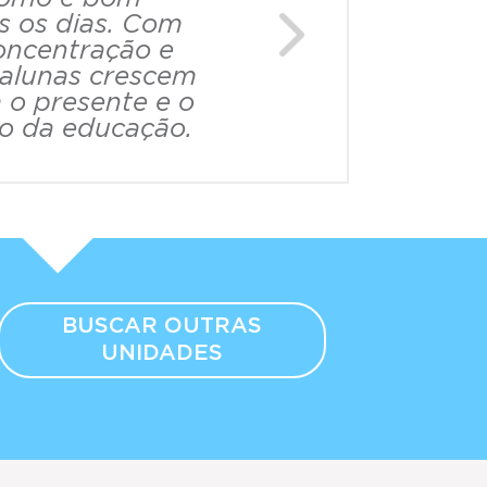
s os dias. Com
Next
concentração e
 alunas crescem
 o presente e o
io da educação.
BUSCAR OUTRAS
UNIDADES