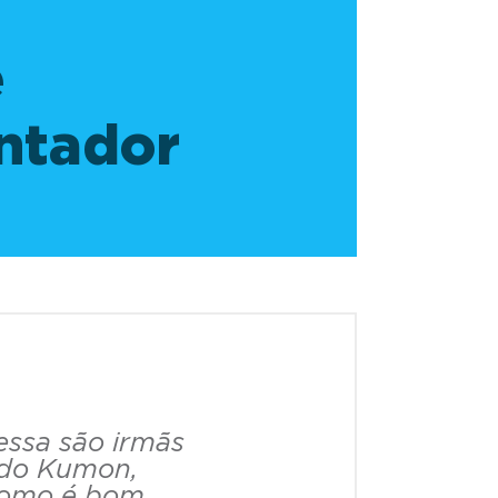
e
ntador
essa são irmãs
odo Kumon,
como é bom