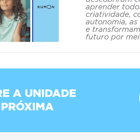
aprender todo
criatividade, 
autonomia, as
e transformam
futuro por me
E A UNIDADE
 PRÓXIMA