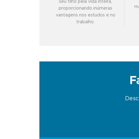
seu filho pela vida inteira,
ma
proporcionando inúmeras
vantagens nos estudos e no
trabalho.
F
Desc