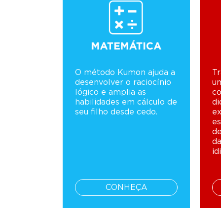
O método Kumon ajuda a
Tr
desenvolver o raciocínio
u
lógico e amplia as
co
habilidades em cálculo de
di
seu filho desde cedo.
ex
es
de
da
id
CONHEÇA