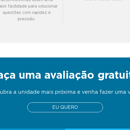
ior facilidade para solucionar
questões com rapidez e
precisão.
aça uma avaliação gratui
ubra a unidade mais próxima e venha fazer uma vi
EU QUERO