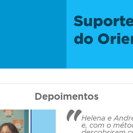
Suport
do Orie
Depoimentos
Helena e Andr
e, com o mét
descobriram 