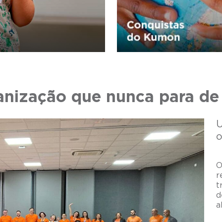
nização que nunca para de
o
O
r
t
d
a