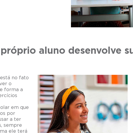
próprio aluno desenvolve s
stá no fato
ver o
de forma a
ercícios
colar em que
dos por
sar a ter
s, sempre
rma ele terá