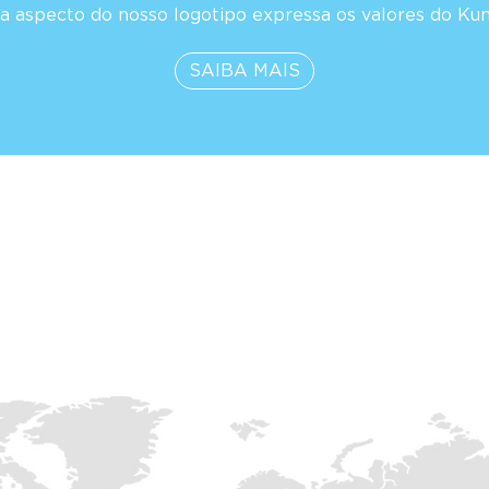
a aspecto do nosso logotipo expressa os valores do Ku
SAIBA MAIS