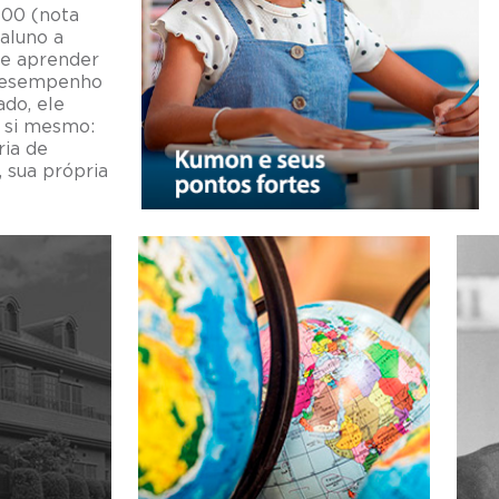
100 (nota
aluno a
 e aprender
 desempenho
do, ele
a si mesmo:
ria de
 sua própria