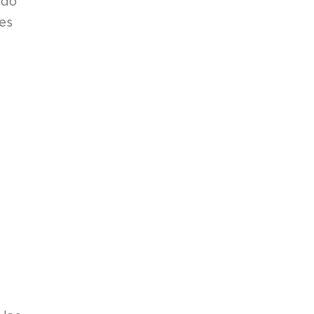
ado
es