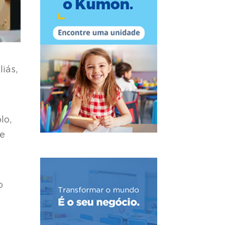
iás,
lo,
te
o