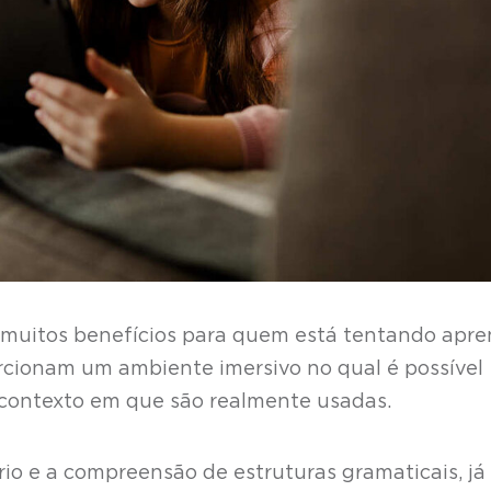
muitos benefícios para quem está tentando apre
rcionam um ambiente imersivo no qual é possível
 contexto em que são realmente usadas.
ário e a compreensão de estruturas gramaticais, já