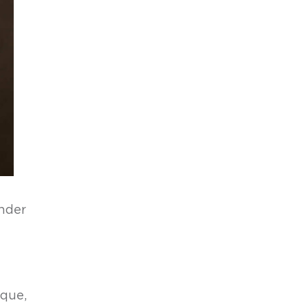
nder
 que,