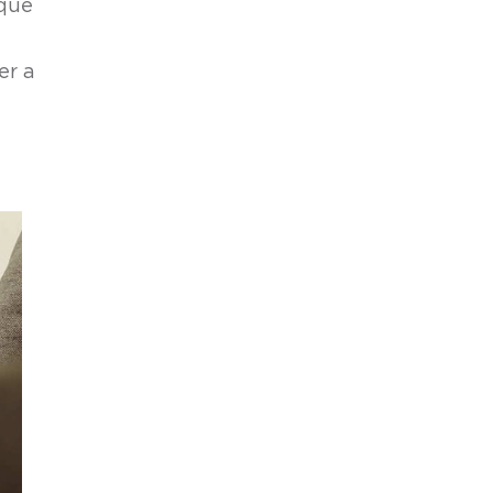
 que
er a