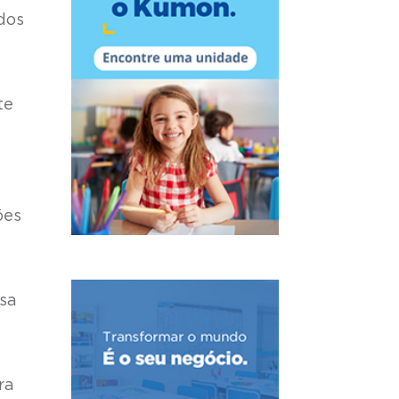
 dos
te
ões
sa
ra