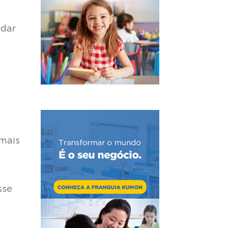
udar
 mais
sse