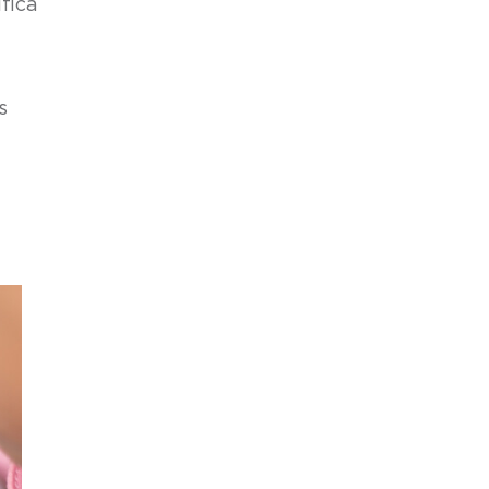
fica
s