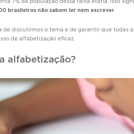
ta 7% da população dessa faixa etária. Isso signi
00 brasileiros não sabem ler nem escrever
.
 de discutirmos o tema e de garantir que todas a
so de alfabetização eficaz.
a alfabetização?