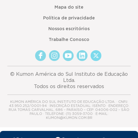
Mapa do site
Política de privacidade
Nossos escritórios
Trabalhe Conosco
© Kumon América do Sul Instituto de Educação
Ltda.
Todos os direitos reservados
KUMON AMÉRICA DO SUL INSTITUTO DE EDUCAÇÃO LTDA. · CNPJ:
43.950.252/0001-94 · INSCRIÇÃO ESTADUAL: ISENTO · ENDEREÇO:
RUA TOMÁS CARVALHAL, 686 – PARAÍSO – CEP: 04006-002 – SÃO
PAULO · TELEFONE: (11) 3059-3700 · E-MAIL:
KUMON@KUMON.COM.BR