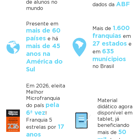
de alunos no
ABF
dados da
mundo
Presente em
1.600
Mais de
mais de 60
franquias
em
países
e há
27 estados
e
mais de 45
635
em
anos na
munícipios
América do
no Brasil
Sul
Em 2026, eleita
Melhor
Microfranquia
Material
pela
do país
didático agora
6ª vez
disponível em
!
tablet, já
Franquia 5
beneficiando
17
estrelas por
50
mais de
anos