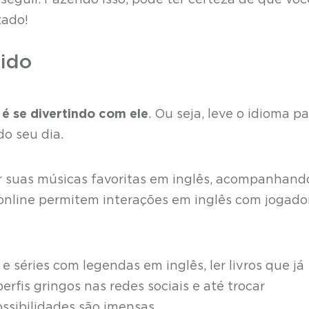
seguir. Fazendo isso, pode ter certeza de que voc
zado!
tido
é se divertindo com ele
. Ou seja, leve o idioma p
o seu dia.
 suas músicas favoritas em inglês, acompanhand
 online permitem interações em inglês com jogado
e séries com legendas em inglês, ler livros que já
erfis gringos nas redes sociais e até trocar
ssibilidades são imensas.