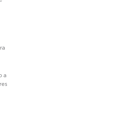
ê
ara
o a
res