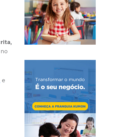
rita,
 no
n
e