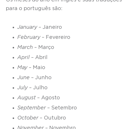
Os meses do ano em inglês e suas traduções
para o português são:
January
– Janeiro
February
– Fevereiro
March
– Março
April
– Abril
May
– Maio
June
– Junho
July
– Julho
August
– Agosto
September
– Setembro
October
– Outubro
November
– Novembro