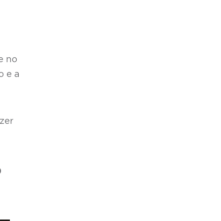
e no
o e a
azer
o