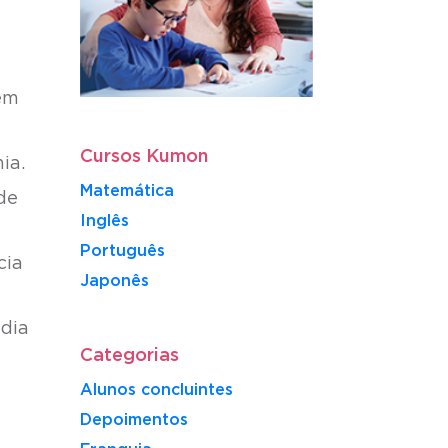
em
Cursos Kumon
ia.
Matemática
de
Inglês
Português
cia
​Japonês
 dia
Categorias
Alunos concluintes
Depoimentos