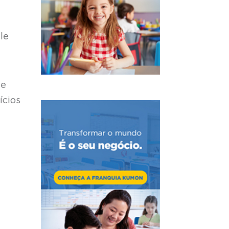
le
te
ícios