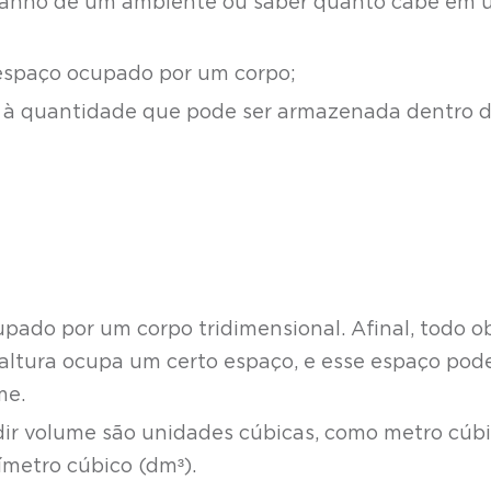
tamanho de um ambiente ou saber quanto cabe em
espaço ocupado por um corpo;
a à quantidade que pode ser armazenada dentro 
ado por um corpo tridimensional. Afinal, todo o
altura ocupa um certo espaço, e esse espaço pode
me.
ir volume são unidades cúbicas, como metro cúb
ímetro cúbico (dm³).