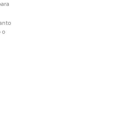
para
anto
 o