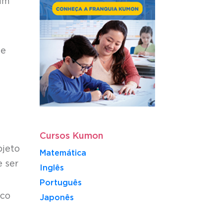
 um
de
Cursos Kumon
bjeto
Matemática
 ser
Inglês
Português
ico
​Japonês