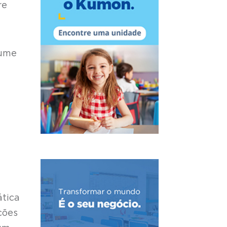
re
lume
ática
ções