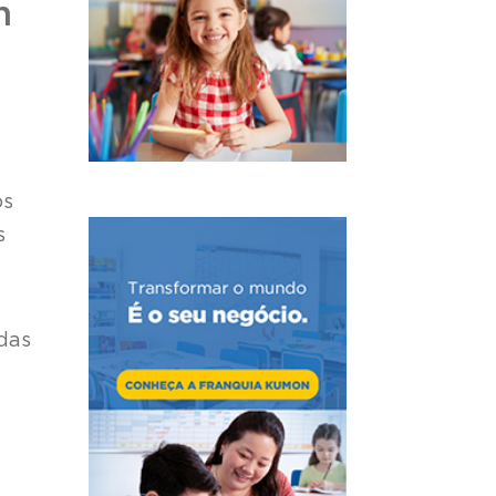
m
os
s
adas