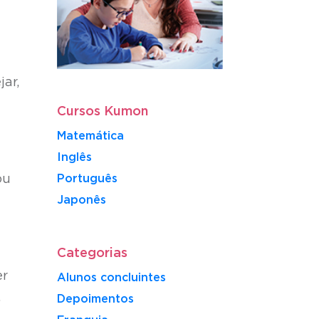
e
ar,
Cursos Kumon
Matemática
Inglês
ou
Português
​Japonês
Categorias
er
Alunos concluintes
.
Depoimentos