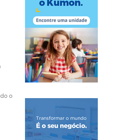
a
ndo o