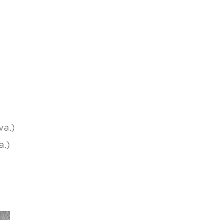
va.)
a.)