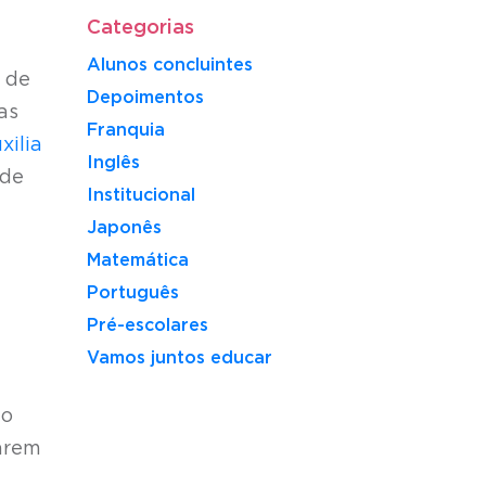
Categorias
Alunos concluintes
r de
Depoimentos
as
Franquia
xilia
Inglês
 de
Institucional
Japonês
Matemática
Português
Pré-escolares
Vamos juntos educar
 o
zarem