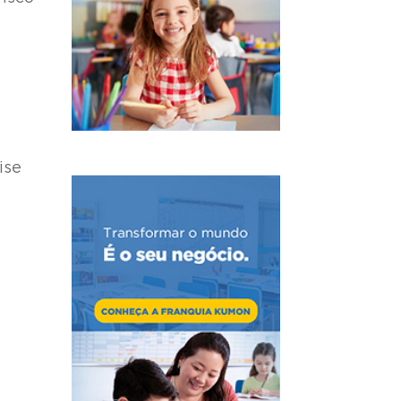
ise
e