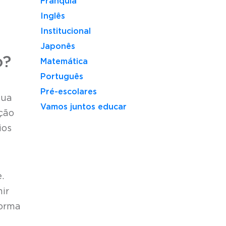
Franquia
Inglês
Institucional
Japonês
o?
Matemática
Português
Pré-escolares
sua
Vamos juntos educar
ção
ios
.
ir
forma