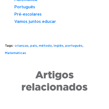
Português
Pré-escolares
Vamos juntos educar
Tags:
crianças
,
pais
,
método
,
inglês
,
português
,
THERE
Matemáticas
IS
E
THERE
Artigos
COMO
ARE:
MELHORAR
TIRE
SAIBA
A
TODAS
QUANTO
relacionados
PRONÚNCIA
SUAS
TEMPO
DE
DÚVIDAS
DEMORA
PALAVRAS
SOBRE
PARA
EM
O
APREND