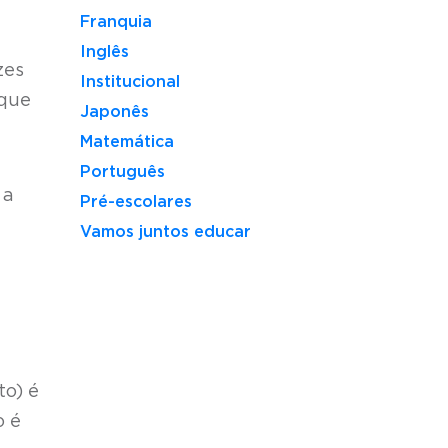
Franquia
Inglês
zes
Institucional
rque
Japonês
Matemática
Português
 a
Pré-escolares
Vamos juntos educar
to) é
o é