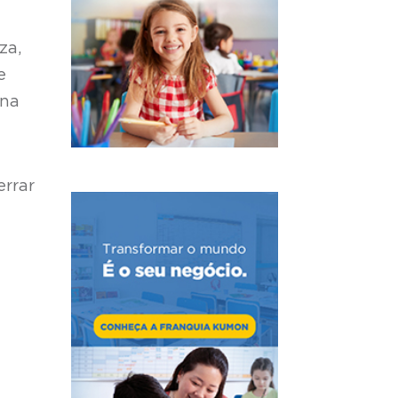
za,
e
 na
errar