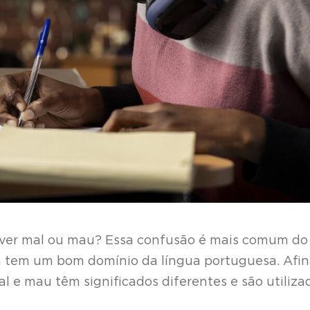
rever mal ou mau? Essa confusão é mais comum do
 tem um bom domínio da língua portuguesa. Afina
l e mau têm significados diferentes e são utiliza