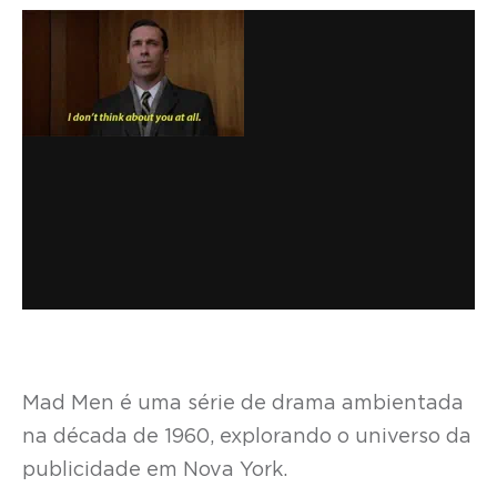
Mad Men é uma série de drama ambientada
na década de 1960, explorando o universo da
publicidade em Nova York.