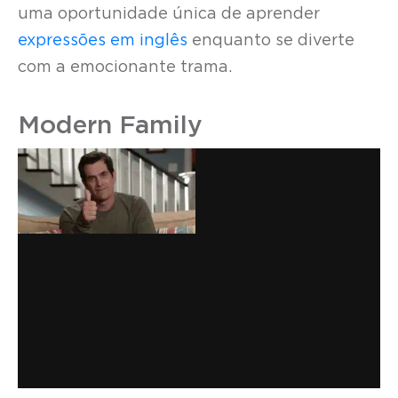
uma oportunidade única de aprender
expressões em inglês
enquanto se diverte
com a emocionante trama.
Modern Family