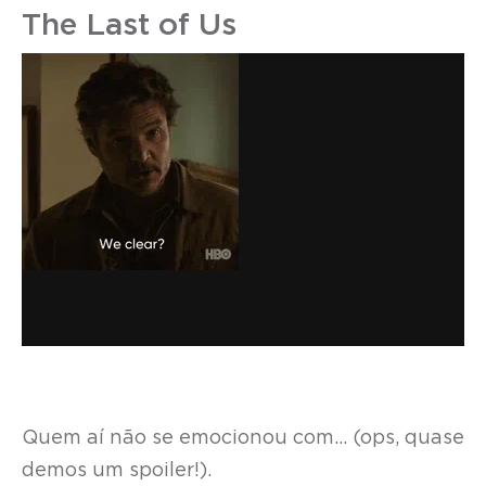
The Last of Us
Quem aí não se emocionou com… (ops, quase
demos um spoiler!).