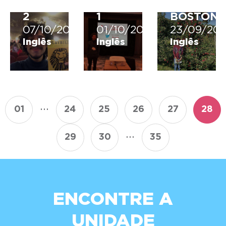
PARTE
PARTE
EM
2
1
BOSTON
07/10/2019
01/10/2019
23/09/201
Inglês
Inglês
Inglês
...
01
24
25
26
27
28
...
29
30
35
ENCONTRE A
UNIDADE