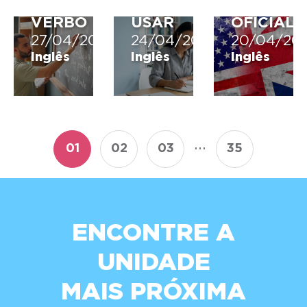
CADA
QUANDO
LÍNGUA
VERBO
USAR
OFICIAL
27/04/2026
24/04/2026
20/04/20
Inglês
Inglês
Inglês
...
01
02
03
35
ENCONTRE A
UNIDADE
MAIS PRÓXIMA