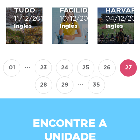
MUDARAM
MAIS
EM
TUDO
FACILIDADE
HARVAR
11/12/2019
10/12/2019
04/12/201
Inglês
Inglês
Inglês
...
01
23
24
25
26
27
...
28
29
35
ENCONTRE A
UNIDADE