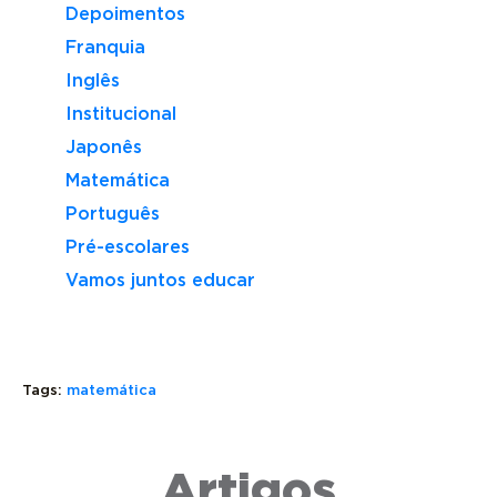
Depoimentos
Franquia
Inglês
Institucional
Japonês
Matemática
Português
Pré-escolares
Vamos juntos educar
Tags:
matemática
REGRAS
SENO:
BÁSICAS
O
VOLUME
Artigos
DA
QUE
E