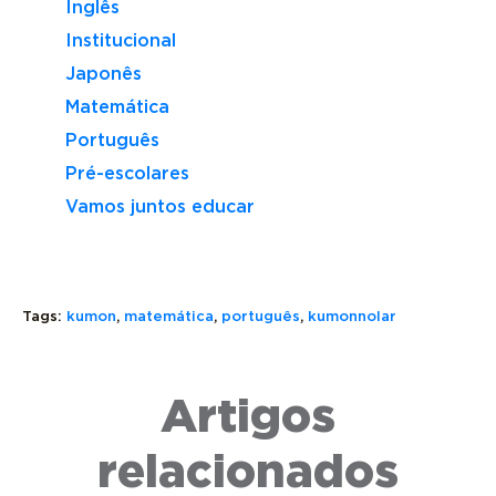
Inglês
Institucional
Japonês
Matemática
Português
Pré-escolares
Vamos juntos educar
Tags:
kumon
,
matemática
,
português
,
kumonnolar
REGRAS
SENO:
BÁSICAS
O
VOLUME
Artigos
DA
QUE
E
MATEMÁTICA:
É,
CAPACID
GUIA
COMO
O
relacionados
COMPLETO
FUNCIONA
QUE