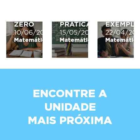
PARA
E
SÃO,
COMEÇAR
APLICAÇÕES
DIFEREN
DO
NA
E
ZERO
PRÁTICA
EXEMPLO
10/06/2026
15/05/2026
22/04/20
Matemática
Matemática
Matemática
ENCONTRE A
UNIDADE
MAIS PRÓXIMA