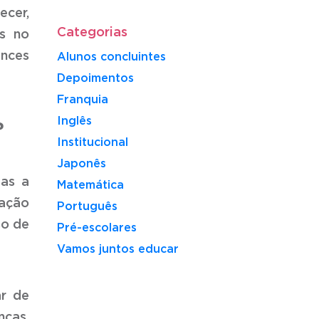
ecer,
Categorias
s no
ances
Alunos concluintes
Depoimentos
Franquia
Inglês
?
Institucional
Japonês
das a
Matemática
lação
Português
so de
Pré-escolares
Vamos juntos educar
ar de
nças,