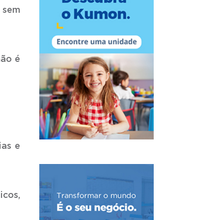
u sem
não é
ias e
icos,