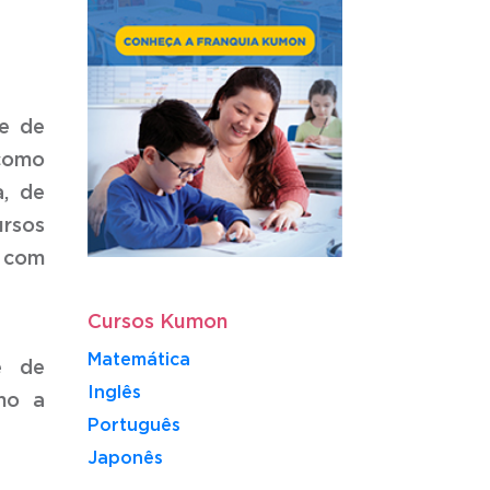
de de
 como
a, de
ursos
 com
Cursos Kumon
Matemática
e de
Inglês
mo a
Português
​Japonês