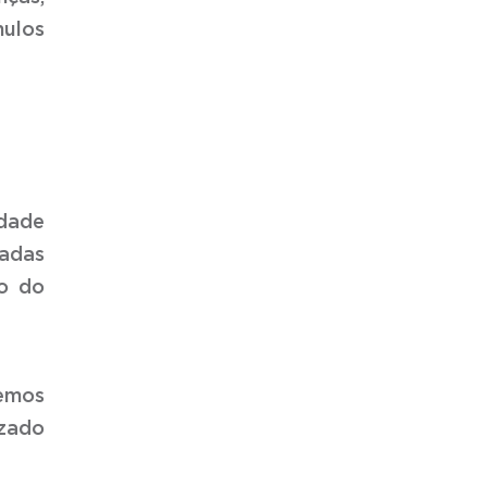
mulos
idade
nadas
to do
demos
izado