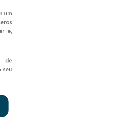
em um
meros
er e,
s de
o seu