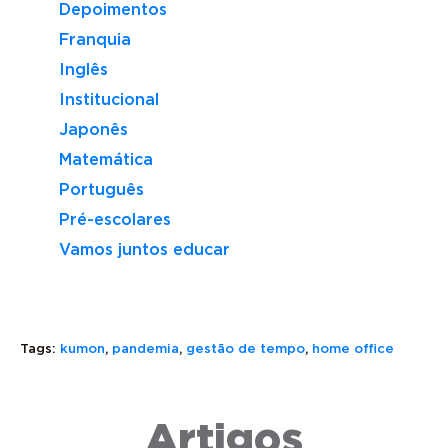
Depoimentos
Franquia
Inglês
Institucional
Japonês
Matemática
Português
Pré-escolares
Vamos juntos educar
Tags:
kumon
,
pandemia
,
gestão de tempo
,
home office
LOGO
KUMON
DO
CONNECT
Artigos
KUMON:
TUDO