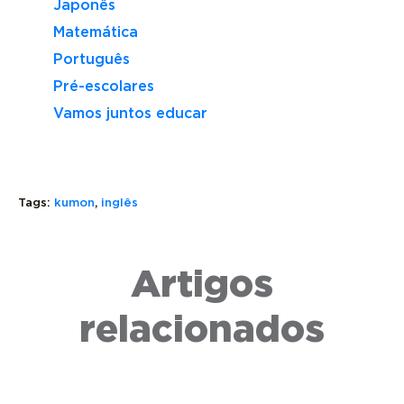
Japonês
Matemática
Português
Pré-escolares
Vamos juntos educar
THERE
Tags:
kumon
,
inglês
IS
E
THERE
Artigos
COMO
ARE:
MELHORAR
TIRE
SAIBA
A
TODAS
QUANTO
relacionados
PRONÚNCIA
SUAS
TEMPO
DE
DÚVIDAS
DEMORA
PALAVRAS
SOBRE
PARA
EM
O
APREND