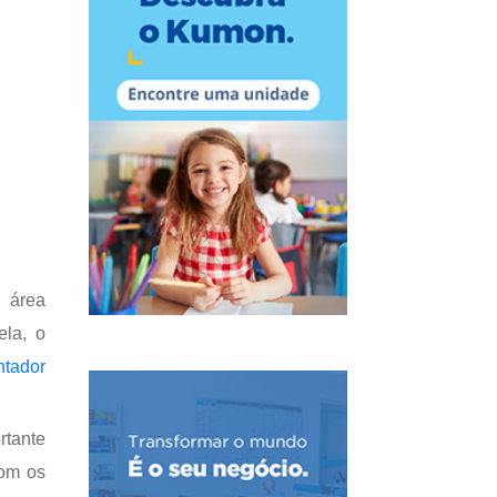
 área
ela, o
ntador
rtante
com os