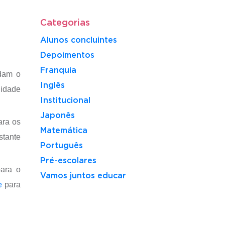
Categorias
Alunos concluintes
Depoimentos
Franquia
udam o
Inglês
nidade
Institucional
Japonês
ara os
Matemática
stante
Português
Pré-escolares
ara o
Vamos juntos educar
e
para