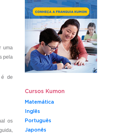
ir uma
s pela
 é de
Cursos Kumon
Matemática
Inglês
ual os
Português
guida,
​Japonês