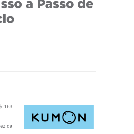
sso a Passo de
cio
R$ 163
dez da