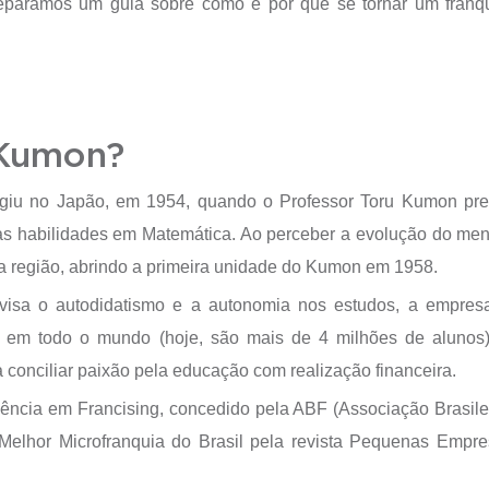
eparamos um guia sobre como e por que se tornar um fran
 Kumon?
iu no Japão, em 1954, quando o Professor Toru Kumon pr
suas habilidades em Matemática. Ao perceber a evolução do men
 da região, abrindo a primeira unidade do Kumon em 1958.
isa o autodidatismo e a autonomia nos estudos, a empre
s em todo o mundo (hoje, são mais de 4 milhões de alunos
onciliar paixão pela educação com realização financeira.
ncia em Francising, concedido pela ABF (Associação Brasile
Melhor Microfranquia do Brasil
pela revista Pequenas Empr