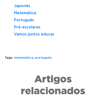
Japonês
Matemática
Português
Pré-escolares
Vamos juntos educar
Tags:
matemática
,
português
REGRAS
SENO:
BÁSICAS
O
VOLUME
Artigos
DA
QUE
E
MATEMÁTICA:
É,
CAPACID
GUIA
COMO
O
relacionados
COMPLETO
FUNCIONA
QUE
PARA
E
SÃO,
COMEÇAR
APLICAÇÕES
DIFEREN