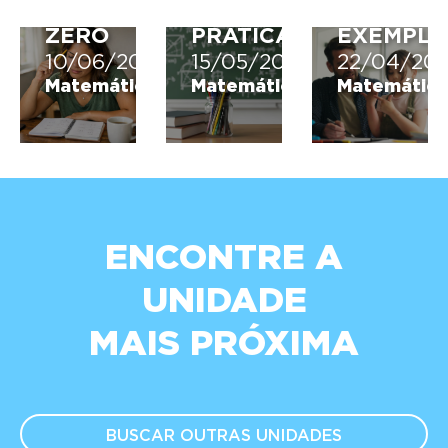
DO
NA
E
ZERO
PRÁTICA
EXEMPLO
10/06/2026
15/05/2026
22/04/20
Matemática
Matemática
Matemática
ENCONTRE A
UNIDADE
MAIS PRÓXIMA
BUSCAR OUTRAS
UNIDADES