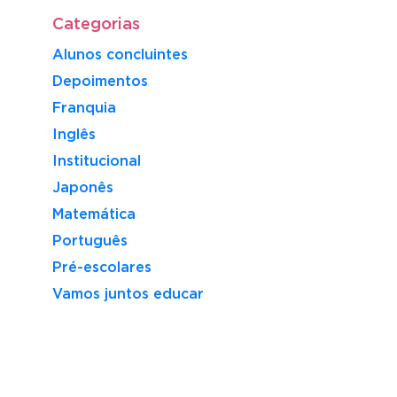
Categorias
Alunos concluintes
Depoimentos
Franquia
Inglês
Institucional
Japonês
Matemática
Português
Pré-escolares
Vamos juntos educar
CIRCULAR
FRANQUI
KUMON
DE
OU
É
OFERTA
NEGÓCIO