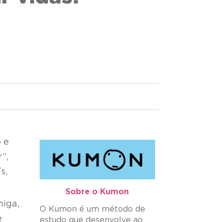
 e
”,
s,
Sobre o Kumon​
miga,
O Kumon é um método de
e
estudo que desenvolve ao