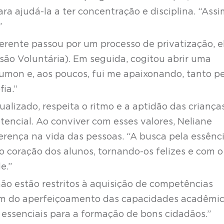
ra ajudá-la a ter concentração e disciplina. “Assi
”
rente passou por um processo de privatização, e
ão Voluntária). Em seguida, cogitou abrir uma
Kumon e, aos poucos, fui me apaixonando, tanto p
fia.”
alizado, respeita o ritmo e a aptidão das crianças
tencial. Ao conviver com esses valores, Neliane
ferença na vida das pessoas. “A busca pela essênc
coração dos alunos, tornando-os felizes e com o
de.”
 não estão restritos à aquisição de competências
ém do aperfeiçoamento das capacidades acadêmic
essenciais para a formação de bons cidadãos.”