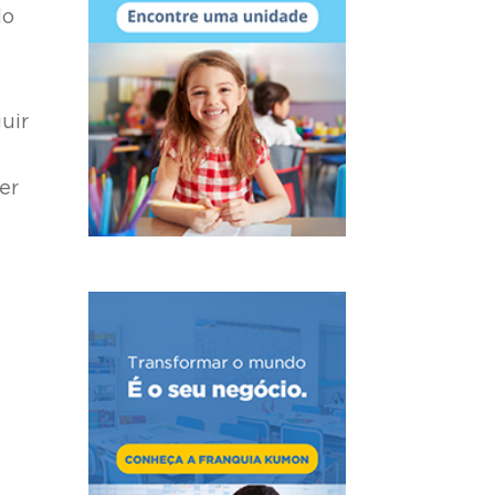
do
uir
er