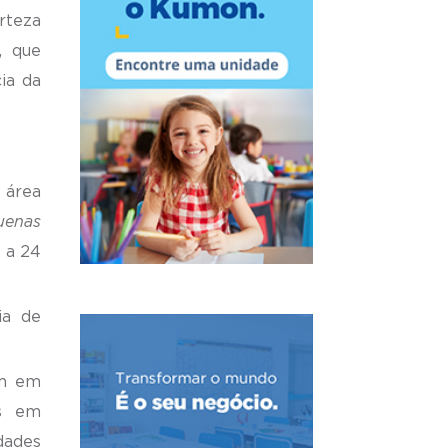
rteza
, que
ia da
 área
uenas
 a 24
ia de
em em
os em
dades