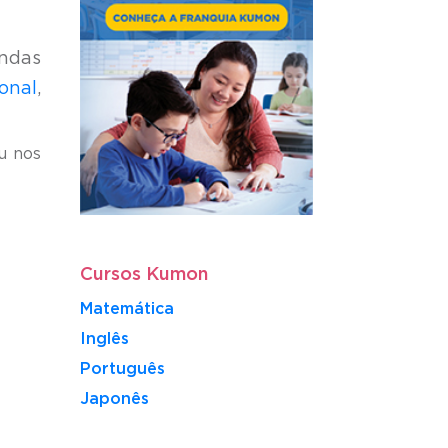
ndas
onal
,
u nos
Cursos Kumon
Matemática
Inglês
Português
​Japonês