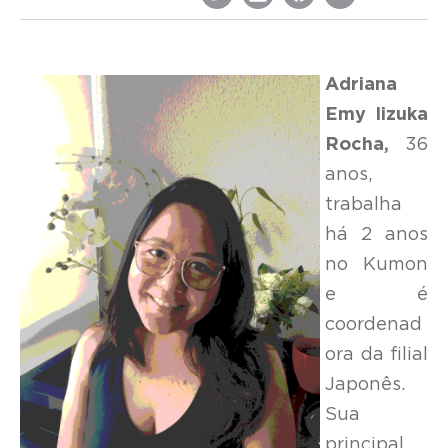
Adriana
Emy Iizuka
Rocha,
36
anos,
trabalha
há 2 anos
no Kumon
e é
coordenad
ora da filial
Japonês.
Sua
principal