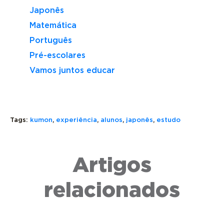
Japonês
Matemática
Português
Pré-escolares
Vamos juntos educar
COMO
Tags:
kumon
,
experiência
,
alunos
,
japonês
,
estudo
SÃO
COMO
OS
PEDIR
NÚMEROS
COMIDA
COMO
Artigos
EM
EM
SE
JAPONÊS
JAPONÊS:
APRESEN
DE
GUIA
EM
relacionados
1 A
PRÁTICO
JAPONÊS
100?
PARA
GUIA
DESCUBRA
TREINO
COMPLE