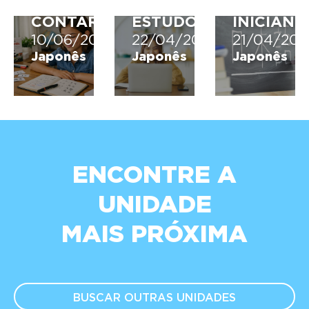
COMO
E
PARA
CONTAR
ESTUDO
INICIANT
10/06/2026
22/04/2026
21/04/202
Japonês
Japonês
Japonês
ENCONTRE A
UNIDADE
MAIS PRÓXIMA
BUSCAR OUTRAS
UNIDADES