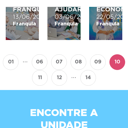
UMA
LHE
CRISES
FRANQUIA?
AJUDAR
ECONÔMI
13/06/2019
03/06/2019
22/05/201
Franquia
Franquia
Franquia
...
01
06
07
08
09
10
...
11
12
14
ENCONTRE A
UNIDADE