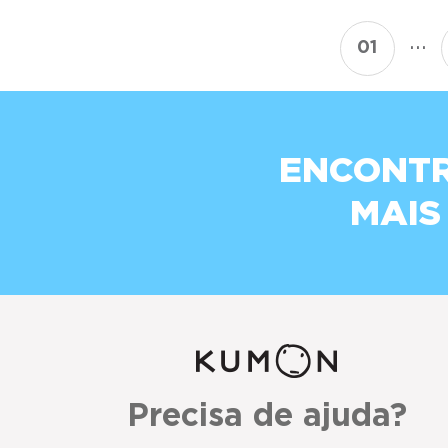
...
01
ENCONTR
MAIS
Precisa de ajuda?