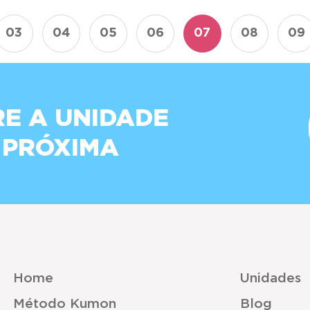
03
04
05
06
07
08
09
E A UNIDADE
 PRÓXIMA
Home
Unidades
Método Kumon
Blog