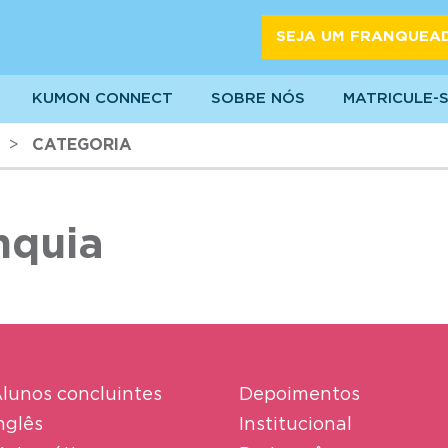
SEJA UM FRANQUEA
KUMON CONNECT
SOBRE NÓS
MATRICULE-
>
CATEGORIA
nquia
lunos concluintes
Depoimentos
nglês
Institucional