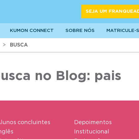
SEJA UM FRANQUEA
KUMON CONNECT
SOBRE NÓS
MATRICULE-
>
BUSCA
usca no Blog: pais
lunos concluintes
Depoimentos
nglês
Institucional