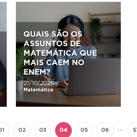
QUAIS SÃO OS
ASSUNTOS DE
MATEMÁTICA QUE
MAIS CAEM NO
ENEM?
21/10/2025
Matemática
...
01
02
03
04
05
06
5