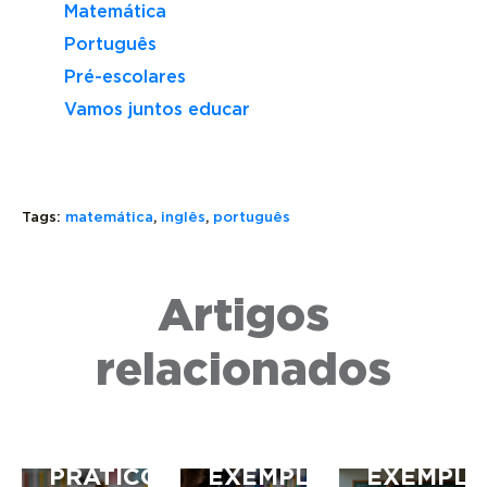
Matemática
Português
Pré-escolares
Vamos juntos educar
Tags:
matemática
,
inglês
,
português
O
Artigos
QUE
VERBOS
ADJUNT
É
ABUNDANTES:
ADNOMIN
REGÊNCIA
O
O
relacionados
VERBAL?
QUE
QUE
ENTENDA
SÃO,
É,
COM
REGRAS
FUNÇÃO
EXEMPLOS
E
E
PRÁTICOS
EXEMPLOS
EXEMPLO