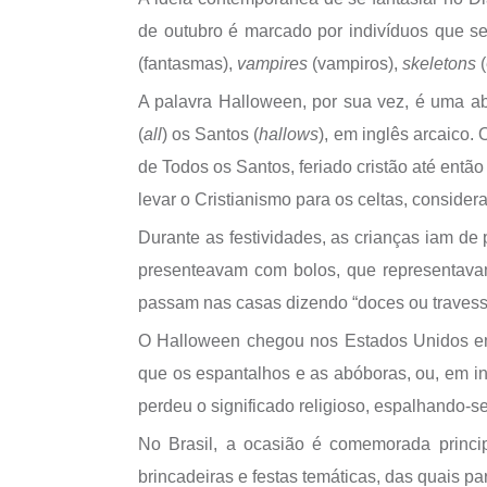
de outubro é marcado por indivíduos que s
(fantasmas),
vampires
(vampiros),
skeletons
(
A palavra Halloween, por sua vez, é uma a
(
all
) os Santos (
hallows
), em inglês arcaico. 
de Todos os Santos, feriado cristão até ent
levar o Cristianismo para os celtas, conside
Durante as festividades, as crianças iam de 
presenteavam com bolos, que representavam 
passam nas casas dizendo “doces ou travessur
O Halloween chegou nos Estados Unidos em 
que os espantalhos e as abóboras, ou, em i
perdeu o significado religioso, espalhando-
No Brasil, a ocasião é comemorada princi
brincadeiras e festas temáticas, das quais p