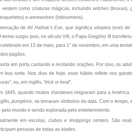
e vestem como criaturas mágicas, incluindo
witches
(bruxas),
esqueletos) e
werewolves
(lobisomens).
breviação de
All Hallow’s Eve,
que significa véspera (
eve
) de
O termo surgiu pois, no século VIII, o Papa Gregório III transferi
ão celebrado em 13 de maio, para 1° de novembro, em uma tentat
rados pagãos.
porta em porta cantando e recitando orações. Por isso, os adul
boa sorte. Nos dias de hoje, esse hábito reflete nos garot
as”, ou, em inglês, “
trick or treat
”.
1845, quando muitos irlandeses imigraram para a América. 
nglês,
pumpkins
, se tornaram símbolos da data. Com o tempo, a
se pelo mundo e sendo explorada pelo entretenimento.
palmente em escolas, clubes e shoppings centers. São real
articipam pessoas de todas as idades.