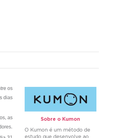
tre os
s dias
os, as
Sobre o Kumon​
dores.
O Kumon é um método de
estudo que desenvolve ao
dia 31