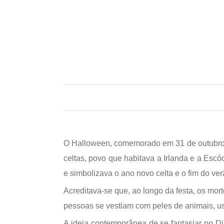
O Halloween, comemorado em 31 de outubro, é
celtas, povo que habitava a Irlanda e a Escó
e simbolizava o ano novo celta e o fim do ver
Acreditava-se que, ao longo da festa, os mor
pessoas se vestiam com peles de animais, 
A ideia contemporânea de se fantasiar no D