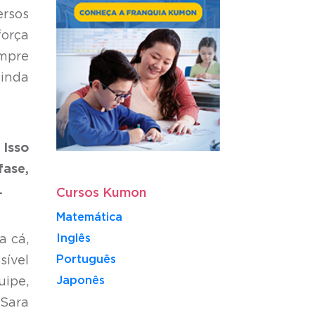
ersos
força
mpre
ainda
 Isso
fase,
.
Cursos Kumon
Matemática
Inglês
a cá,
Português
sível
​Japonês
uipe,
Sara