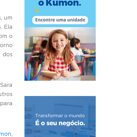
s, um
. Ela
com o
orno
a dos
 Sara
tros
 para
umon
,