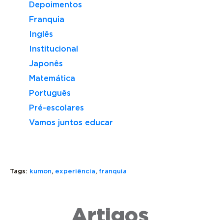
Depoimentos
Franquia
Inglês
Institucional
Japonês
Matemática
Português
Pré-escolares
Vamos juntos educar
Tags:
kumon
,
experiência
,
franquia
CIRCULAR
FRANQUI
KUMON
DE
OU
É
OFERTA
NEGÓCIO
Artigos
ELEITO
DE
PRÓPRIO: