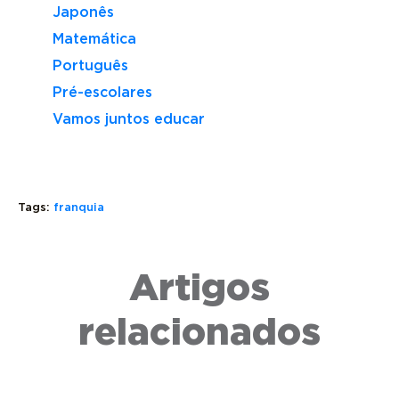
Japonês
Matemática
Português
Pré-escolares
Vamos juntos educar
Tags:
franquia
CIRCULAR
FRANQUI
KUMON
DE
OU
É
OFERTA
NEGÓCIO
Artigos
ELEITO
DE
PRÓPRIO:
MELHOR
FRANQUIA
QUAL
MICROFRANQUIA
(COF):
VALE
relacionados
DO
O
MAIS
BRASIL
QUE
A
PELA
É E
PENA