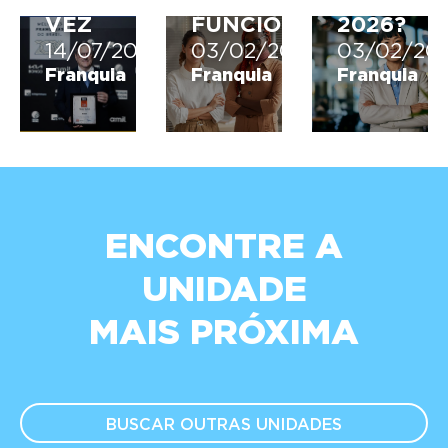
6ª
COMO
PARA
VEZ
FUNCIONA?
2026?
14/07/2026
03/02/2026
03/02/20
Franquia
Franquia
Franquia
ENCONTRE A
UNIDADE
MAIS PRÓXIMA
BUSCAR OUTRAS
UNIDADES