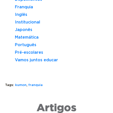
Franquia
Inglês
Institucional
Japonês
Matemática
Português
Pré-escolares
Vamos juntos educar
Tags:
kumon
,
franquia
CIRCULAR
FRANQUI
KUMON
DE
OU
É
OFERTA
NEGÓCIO
Artigos
ELEITO
DE
PRÓPRIO:
MELHOR
FRANQUIA
QUAL