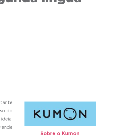
stante
aso do
ideia,
grande
Sobre o Kumon​