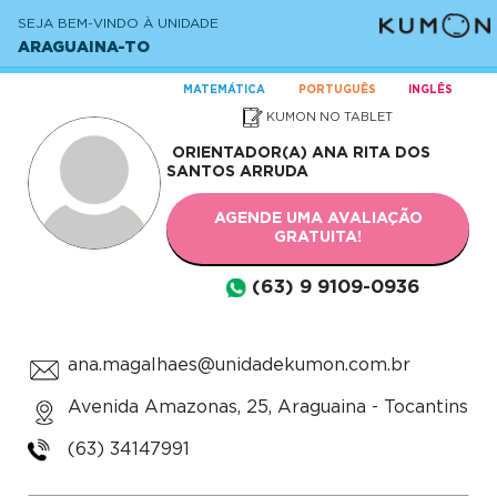
SEJA BEM-VINDO À UNIDADE
ARAGUAINA-TO
MATEMÁTICA
PORTUGUÊS
INGLÊS
KUMON NO TABLET
ORIENTADOR(A)
ANA RITA DOS
SANTOS ARRUDA
AGENDE UMA AVALIAÇÃO
GRATUITA!
(63) 9 9109-0936
ana.magalhaes@unidadekumon.com.br
Avenida Amazonas, 25, Araguaina - Tocantins
(63) 34147991