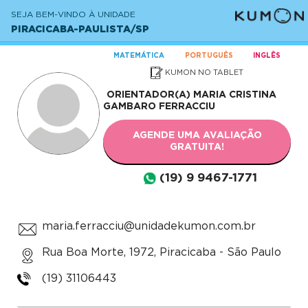
SEJA BEM-VINDO À UNIDADE
PIRACICABA-PAULISTA/SP
MATEMÁTICA
PORTUGUÊS
INGLÊS
KUMON NO TABLET
ORIENTADOR(A)
MARIA CRISTINA
GAMBARO FERRACCIU
AGENDE UMA AVALIAÇÃO
GRATUITA!
(19) 9 9467-1771
maria.ferracciu@unidadekumon.com.br
Rua Boa Morte, 1972, Piracicaba - São Paulo
(19) 31106443