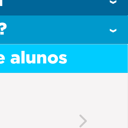
n
?
e alunos
Next