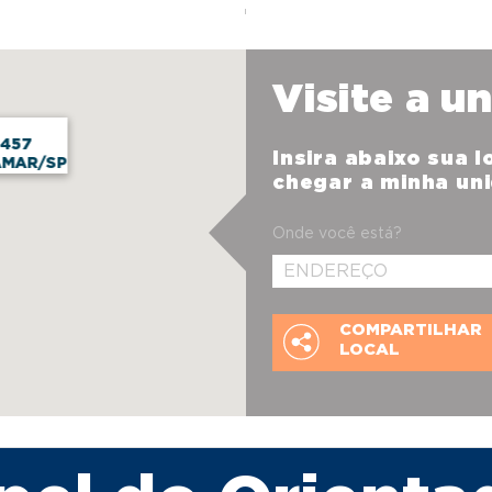
Visite a u
 457
Insira abaixo sua 
AMAR/SP
chegar a minha un
Onde você está?
COMPARTILHAR
LOCAL