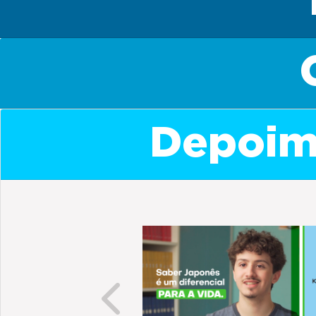
Depoime
Previous