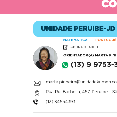
CO
UNIDADE PERUIBE-JD
MATEMÁTICA
PORTUGUÊ
KUMON NO TABLET
ORIENTADOR(A)
MARTA PIN
(13) 9 9753-
marta.pinheiro@unidadekumon.co
Rua Rui Barbosa, 457, Peruibe - S
(13) 34554393