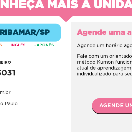
NHEÇA MAIS A UNID
 RIBAMAR/SP
Agende uma av
S
INGLÊS
JAPONÊS
Agende um horário agor
Fale com um orientado
método Kumon funciona,
HEIRO
atual de aprendizagem
3031
individualizado para s
m.br
ão Paulo
AGENDE UM