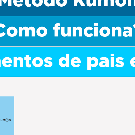
Método Kumo
Como funciona
ntos de pais 