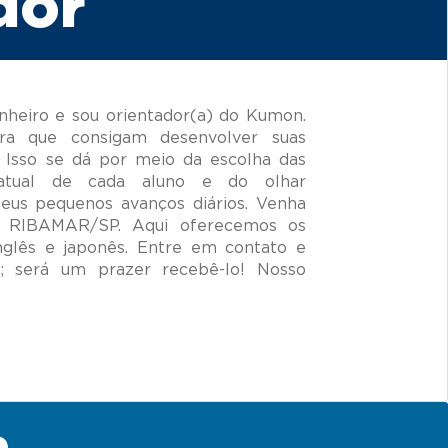
dor
heiro e sou orientador(a) do Kumon.
ra que consigam desenvolver suas
 Isso se dá por meio da escolha das
 atual de cada aluno e do olhar
seus pequenos avanços diários. Venha
JD RIBAMAR/SP. Aqui oferecemos os
nglês e japonês. Entre em contato e
 será um prazer recebê-lo! Nosso