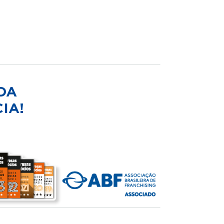
DA
IA!