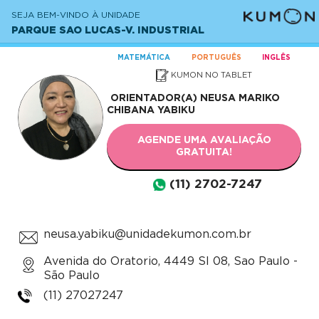
SEJA BEM-VINDO À UNIDADE
PARQUE SAO LUCAS-V. INDUSTRIAL
MATEMÁTICA
PORTUGUÊS
INGLÊS
KUMON NO TABLET
ORIENTADOR(A)
NEUSA MARIKO
CHIBANA YABIKU
AGENDE UMA AVALIAÇÃO
GRATUITA!
(11) 2702-7247
neusa.yabiku@unidadekumon.com.br
Avenida do Oratorio, 4449 Sl 08, Sao Paulo -
São Paulo
(11) 27027247