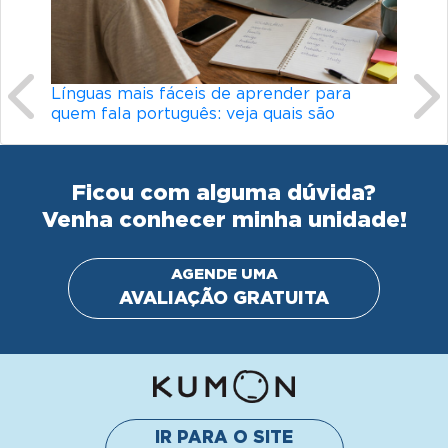
r para
Conheça os diferenciais do material
s são
didático do Kumon
Ficou com alguma dúvida?
Venha conhecer minha unidade!
AGENDE UMA
AVALIAÇÃO GRATUITA
IR PARA O SITE