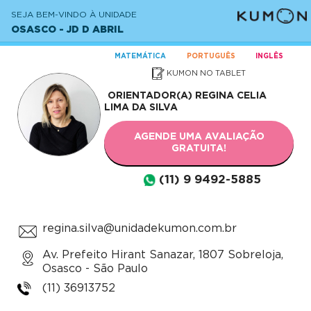
SEJA BEM-VINDO À UNIDADE
OSASCO - JD D ABRIL
MATEMÁTICA
PORTUGUÊS
INGLÊS
KUMON NO TABLET
ORIENTADOR(A)
REGINA CELIA
LIMA DA SILVA
AGENDE UMA AVALIAÇÃO
GRATUITA!
(11) 9 9492-5885
regina.silva@unidadekumon.com.br
Av. Prefeito Hirant Sanazar, 1807 Sobreloja,
Osasco - São Paulo
(11) 36913752