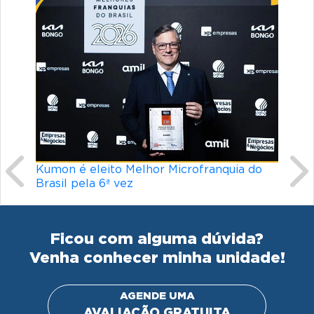
Previous
Ne
Kumon é eleito Melhor Microfranquia do
Brasil pela 6ª vez
Ficou com alguma dúvida?
Venha conhecer minha unidade!
AGENDE UMA
AVALIAÇÃO GRATUITA