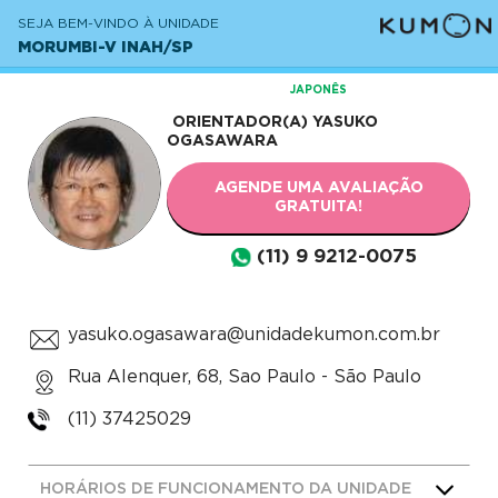
SEJA BEM-VINDO À UNIDADE
MORUMBI-V INAH/SP
JAPONÊS
ORIENTADOR(A)
YASUKO
OGASAWARA
AGENDE UMA AVALIAÇÃO
GRATUITA!
(11) 9 9212-0075
yasuko.ogasawara@unidadekumon.com.br
Rua Alenquer, 68, Sao Paulo - São Paulo
(11) 37425029
HORÁRIOS DE FUNCIONAMENTO DA UNIDADE