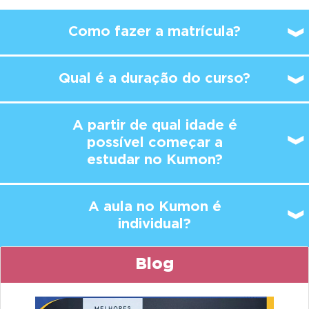
Como fazer a matrícula?
Qual é a duração do curso?
A partir de qual idade é
possível
começar a
estudar no Kumon?
A aula no Kumon é
individual?
Blog