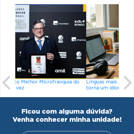
Previous
Ne
Línguas mais difíceis do mundo: o que
torna um idioma desafiador?
Ficou com alguma dúvida?
Venha conhecer minha unidade!