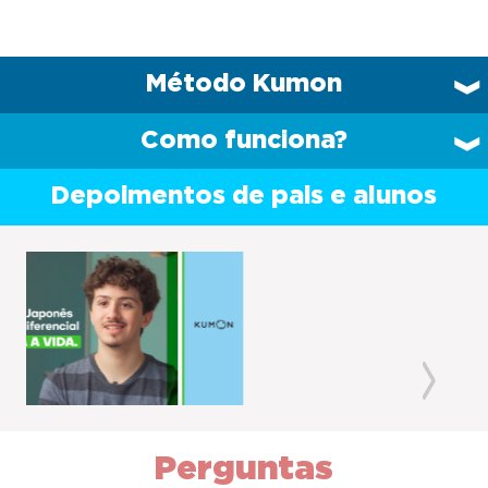
Método Kumon
Como funciona?
Depoimentos de pais e alunos
Previous
Next
Perguntas