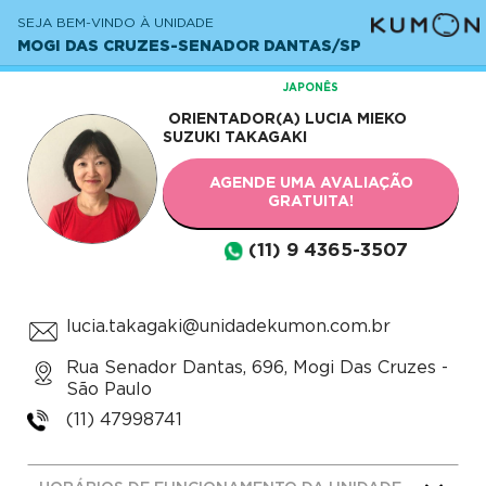
SEJA BEM-VINDO À UNIDADE
MOGI DAS CRUZES-SENADOR DANTAS/SP
JAPONÊS
ORIENTADOR(A)
LUCIA MIEKO
SUZUKI TAKAGAKI
AGENDE UMA AVALIAÇÃO
GRATUITA!
(11) 9 4365-3507
lucia.takagaki@unidadekumon.com.br
Rua Senador Dantas, 696, Mogi Das Cruzes -
São Paulo
(11) 47998741