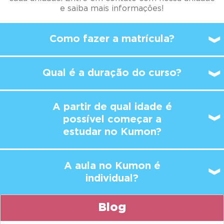
e saiba mais informações!
Como fazer a matrícula?
Qual é a duração do curso?
A partir de qual idade é
possível
começar a
estudar no Kumon?
A aula no Kumon é
individual?
Blog