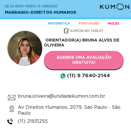
SEJA BEM-VINDO À UNIDADE
MANDAQUI-DIREITOS HUMANOS
MATEMÁTICA
PORTUGUÊS
INGLÊS
KUMON NO TABLET
ORIENTADOR(A)
BRUNA ALVES DE
OLIVEIRA
AGENDE UMA AVALIAÇÃO
GRATUITA!
(11) 9 7640-2144
bruna.oliveira@unidadekumon.com.br
Av Direitos Humanos, 2079, Sao Paulo - São
Paulo
(11) 21931255