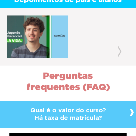
Depoimentos de pais e alunos
Previous
Next
Perguntas
frequentes (FAQ)
Qual é o valor do curso?
Há taxa de matrícula?